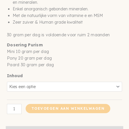
tot
en mineralen.
€ 119,88
Enkel anorganisch gebonden mineralen.
Met de natuurlijke vorm van vitamine e en MSM
Zeer zuiver & Human grade kwaliteit
30 gram per dag is voldoende voor ruim 2 maanden
Dosering Purism
Mini 10 gram per dag
Pony 20 gram per dag
Paard 30 gram per dag
Inhoud
Purism
TOEVOEGEN AAN WINKELWAGEN
vitamines
en
mineralen