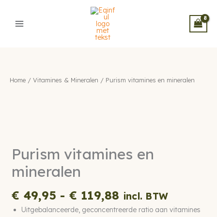
Ga
naar
de
inhoud
Home
/
Vitamines & Mineralen
/ Purism vitamines en mineralen
Purism vitamines en
mineralen
Prijsklasse:
€
49,95
-
€
119,88
incl. BTW
€ 49,95
Uitgebalanceerde, geconcentreerde ratio aan vitamines