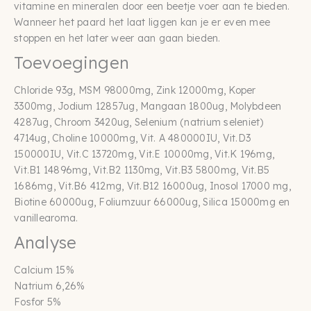
vitamine en mineralen door een beetje voer aan te bieden.
Wanneer het paard het laat liggen kan je er even mee
stoppen en het later weer aan gaan bieden.
Toevoegingen
Chloride 93g, MSM 98000mg, Zink 12000mg, Koper
3300mg, Jodium 12857ug, Mangaan 1800ug, Molybdeen
4287ug, Chroom 3420ug, Selenium (natrium seleniet)
4714ug, Choline 10000mg, Vit. A 480000IU, Vit.D3
150000IU, Vit.C 13720mg, Vit.E 10000mg, Vit.K 196mg,
Vit.B1 14896mg, Vit.B2 1130mg, Vit.B3 5800mg, Vit.B5
1686mg, Vit.B6 412mg, Vit.B12 16000ug, Inosol 17000 mg,
Biotine 60000ug, Foliumzuur 66000ug, Silica 15000mg en
vanillearoma.
Analyse
Calcium 15%
Natrium 6,26%
Fosfor 5%