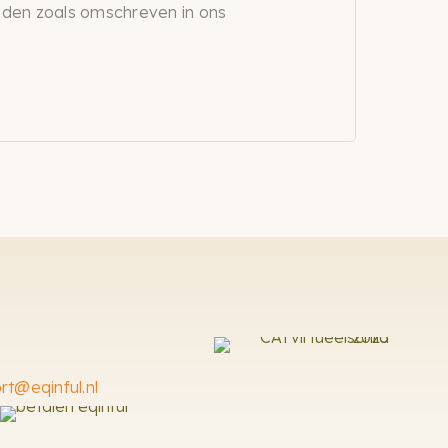
nden zoals omschreven in ons
rt@eqinful.nl