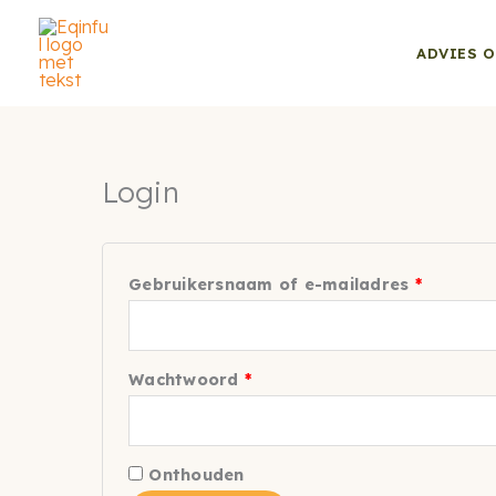
Ga
naar
ADVIES O
de
inhoud
Login
Vereist
Gebruikersnaam of e-mailadres
*
Vereist
Wachtwoord
*
Onthouden