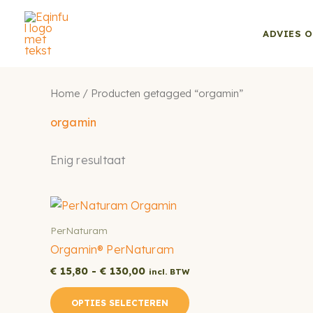
Ga
naar
ADVIES O
de
inhoud
Home
/ Producten getagged “orgamin”
orgamin
Enig resultaat
PerNaturam
Orgamin® PerNaturam
Prijsklasse:
€
15,80
-
€
130,00
incl. BTW
€ 15,80
Dit
tot
OPTIES SELECTEREN
€ 130,00
product