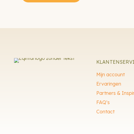
heeft
meerdere
variaties.
Deze
optie
kan
gekozen
KLANTENSERV
worden
op
Mijn account
de
Ervaringen
productpagina
Partners & Inspi
FAQ’s
Contact