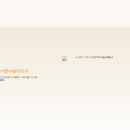
rt@eqinful.nl