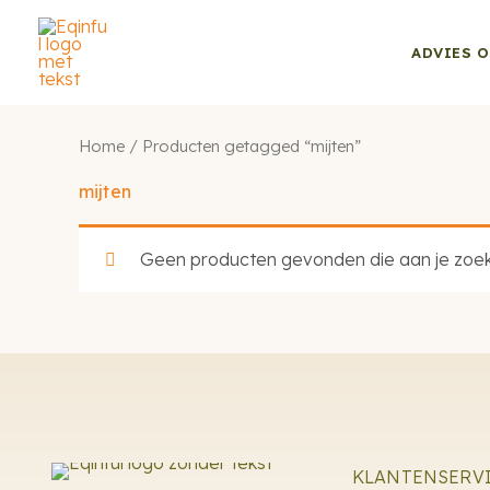
Ga
naar
ADVIES O
de
inhoud
Home
/ Producten getagged “mijten”
mijten
Geen producten gevonden die aan je zoekc
KLANTENSERV