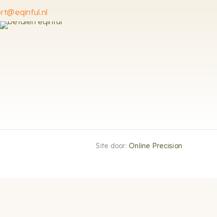
rt@eqinful.nl
Site door:
Online Precision