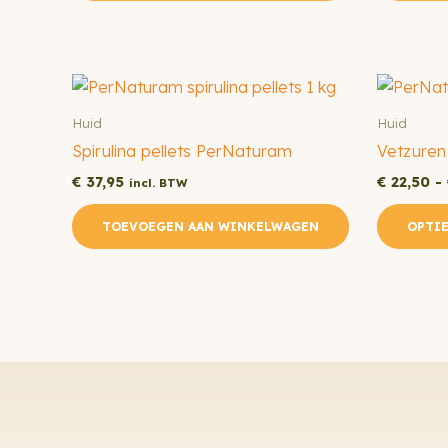
Huid
Huid
Spirulina pellets PerNaturam
Vetzure
€
37,95
€
22,50
-
incl. BTW
TOEVOEGEN AAN WINKELWAGEN
OPTIE