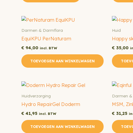
heeft
meerdere
variaties.
Darmen & Darmflora
Huid
Deze
EquiKPU PerNaturam
Happy sk
optie
kan
€
94,00
€
35,00
incl. BTW
i
gekozen
TOEVOEGEN AAN WINKELWAGEN
TOEV
worden
op
de
productpagina
Huidverzorging
Darmen & 
Hydro RepairGel Doderm
MSM, Zin
€
41,95
€
31,25
incl. BTW
in
TOEVOEGEN AAN WINKELWAGEN
TOEV