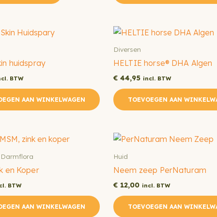
heeft
meerdere
variaties.
Diversen
Deze
in huidspray
HELTIE horse® DHA Algen
optie
kan
€
44,95
ncl. BTW
incl. BTW
gekozen
OEGEN AAN WINKELWAGEN
TOEVOEGEN AAN WINKELW
worden
op
de
productpagina
Darmflora
Huid
k en Koper
Neem zeep PerNaturam
€
12,00
cl. BTW
incl. BTW
OEGEN AAN WINKELWAGEN
TOEVOEGEN AAN WINKELW