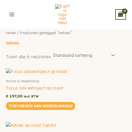
Ga
naar
de
inhoud
Home
/ Producten getagged “advies”
advies
Toont alle 6 resultaten
Advies & begeleiding
Focus adviestraject op maat
€
197,00
incl. BTW
TOEVOEGEN AAN WINKELWAGEN