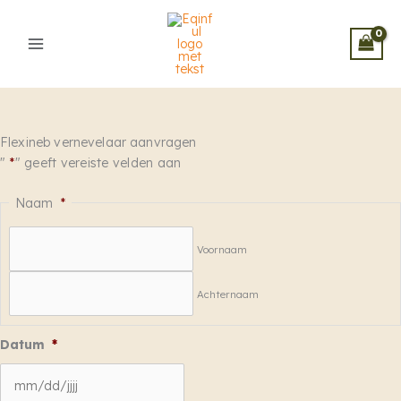
Ga
naar
de
inhoud
Flexineb vernevelaar aanvragen
"
*
" geeft vereiste velden aan
Naam
*
Voornaam
Achternaam
Datum
*
MM
slash