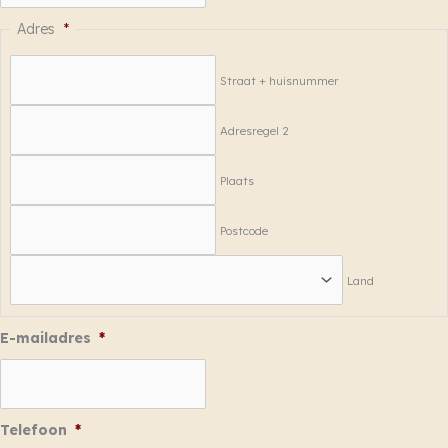
DD
Adres
*
slash
JJJJ
Straat + huisnummer
Adresregel 2
Plaats
Postcode
Land
E-mailadres
*
Telefoon
*